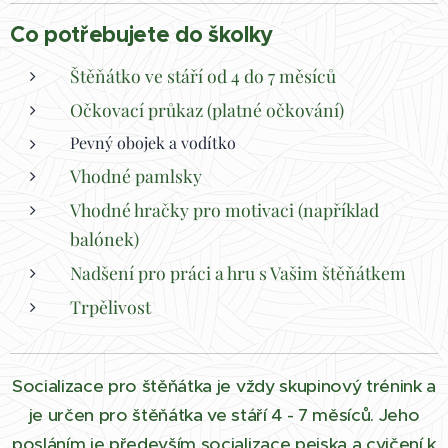
Co potřebujete do školky
Štěňátko ve stáří od 4 do 7 měsíců
Očkovací průkaz (platné očkování)
Pevný obojek a vodítko
Vhodné pamlsky
Vhodné hračky pro motivaci (například
balónek)
Nadšení pro práci a hru s Vašim štěňátkem
Trpělivost
Socializace pro štěňátka je vždy skupinový trénink a
je určen pro štěňátka ve stáří 4 - 7 měsíců. Jeho
posláním je především socializace pejska a cvičení k