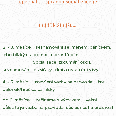
spěchat .....správná socializace je
nejdůležitější.....
2. - 3. měsíce seznamování se jménem, páníčkem,
jeho blízkým a domácím prostředím.
Socializace, zkoumání okolí,
seznamování se zvířaty, lidmi a ostatními vlivy.
4. - 5. měsíc rozvíjení vazby na psovoda ... hra,
balónek/hračka, pamlsky
od 6. měsíce začínáme s výcvikem ... velmi
důležitá je vazba na psovoda, důslednost a přesnost